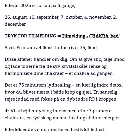
Efterår 2026 et forløb på 5 gange,
26. august, 16. september, 7. oktober, 4. november, 2.
december
TRYK FOR TILMELDING ➡️
Tilmelding - CHAKRA 'bad'
Sted: Firmaidræt Ikast, Industrivej 36, Ikast
Disse aftener handler om
dig
. Om at give slip, tage imod
og lade tonerne fra de syv krystalskåle rense og
harmonisere dine chakraer – ét chakra ad gangen.
Det er 75 minutters lydhealing – en kærlig indre detox,
hvor du bliver næret i både krop og sjæl. En sanselig
rejse indad med fokus på en dyb indre RO i kroppen.
💫 Vi arbejder dybt og intens med dine 7 primære
chakraer; en fysisk og mental healing af dine energier
Efterfølgende vil du mærke en fredfyldt lethed i